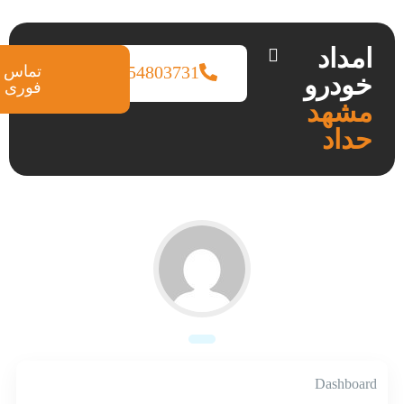
امداد
09154803731
تماس
خودرو
فوری
مشهد
حداد
Dashboard